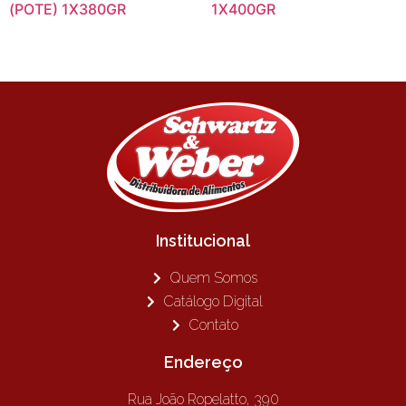
(POTE) 1X380GR
1X400GR
Institucional
Quem Somos
Catálogo Digital
Contato
Endereço
Rua João Ropelatto, 390