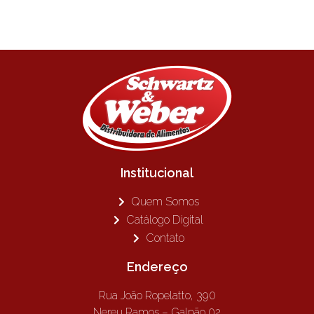
Institucional
Quem Somos
Catálogo Digital
Contato
Endereço
Rua João Ropelatto, 390
Nereu Ramos – Galpão 02