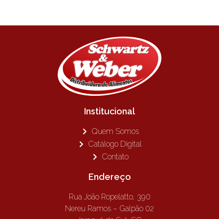
Institucional
Quem Somos
Catálogo Digital
Contato
Endereço
Rua João Ropelatto, 390
Nereu Ramos – Galpão 02