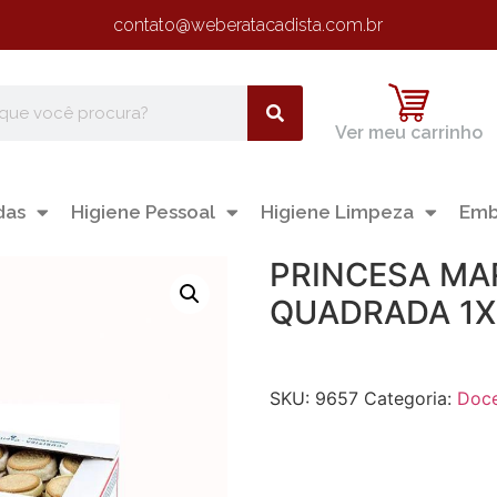
contato@weberatacadista.com.br
Ver meu carrinho
das
Higiene Pessoal
Higiene Limpeza
Emb
PRINCESA MA
QUADRADA 1X
SKU:
9657
Categoria:
Doce