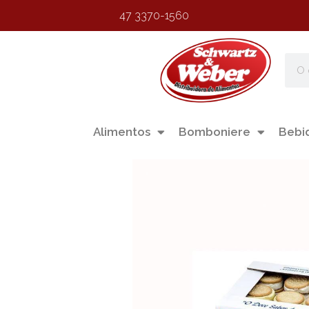
47 3370-1560
Alimentos
Bomboniere
Bebi