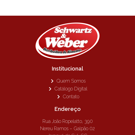
Institucional
Quem Somos
Catálogo Digital
Contato
Endereço
Rua João Ropelatto, 390
Nereu Ramos – Galpão 02