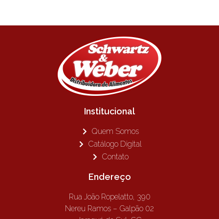
Institucional
Quem Somos
Catálogo Digital
Contato
Endereço
Rua João Ropelatto, 390
Nereu Ramos – Galpão 02