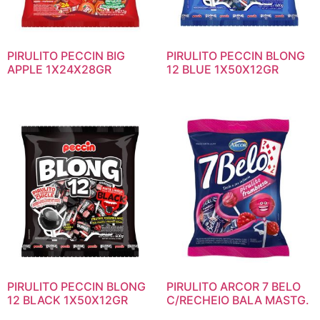
PIRULITO PECCIN BIG
PIRULITO PECCIN BLONG
APPLE 1X24X28GR
12 BLUE 1X50X12GR
PIRULITO PECCIN BLONG
PIRULITO ARCOR 7 BELO
12 BLACK 1X50X12GR
C/RECHEIO BALA MASTG.