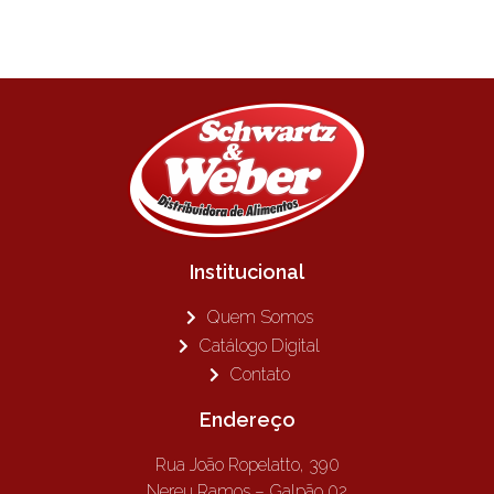
Institucional
Quem Somos
Catálogo Digital
Contato
Endereço
Rua João Ropelatto, 390
Nereu Ramos – Galpão 02