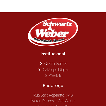
Institucional
Quem Somos
Catálogo Digital
Contato
Endereço
Rua João Ropelatto, 390
Nereu Ramos – Galpão 02