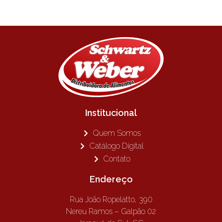
Institucional
Quem Somos
Catálogo Digital
Contato
Endereço
Rua João Ropelatto, 390
Nereu Ramos – Galpão 02