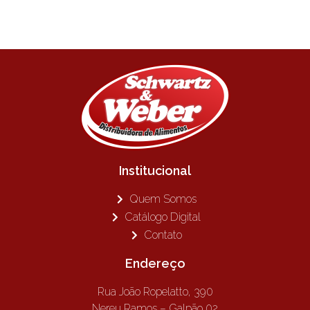
Institucional
Quem Somos
Catálogo Digital
Contato
Endereço
Rua João Ropelatto, 390
Nereu Ramos – Galpão 02