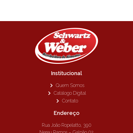
Institucional
Quem Somos
Catálogo Digital
Contato
Endereço
Rua João Ropelatto, 390
Nereu Ramos – Galpão 02