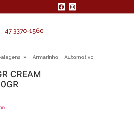
47 3370-1560
alagens
Armarinho
Automotivo
GR CREAM
70GR
lan