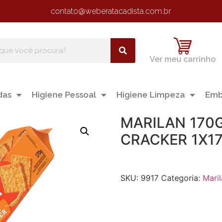
contato@weberatacadista.com.br
Ver meu carrinho
das
Higiene Pessoal
Higiene Limpeza
Emb
MARILAN 170
CRACKER 1X1
SKU:
9917
Categoria:
Mari