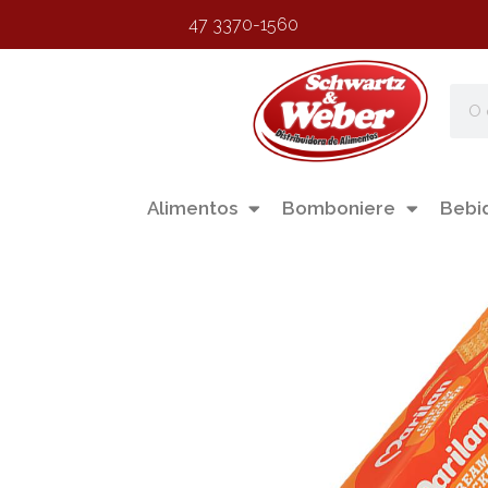
47 3370-1560
Alimentos
Bomboniere
Bebi