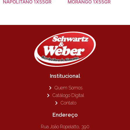
NAPOLITANO 1X55GR
MORANGO 1X55GR
Institucional
Quem Somos
Catálogo Digital
Contato
Endereço
Rua João Ropelatto, 390