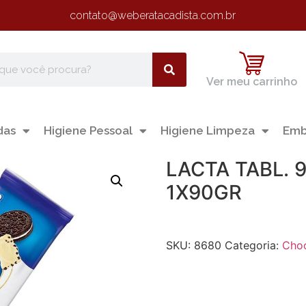
contato@weberatacadista.com.br
Ver meu carrinho
das
Higiene Pessoal
Higiene Limpeza
Emb
LACTA TABL. 
1X90GR
SKU:
8680
Categoria:
Choc