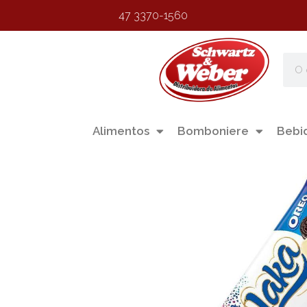
47 3370-1560
Alimentos
Bomboniere
Bebi