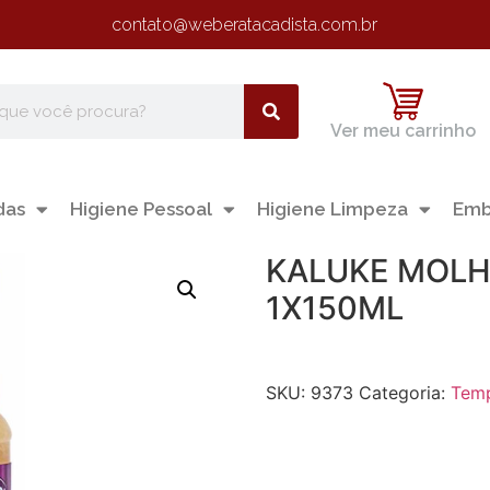
contato@weberatacadista.com.br
Ver meu carrinho
das
Higiene Pessoal
Higiene Limpeza
Emb
KALUKE MOLH
1X150ML
SKU:
9373
Categoria:
Tem