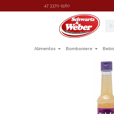
47 3370-1560
Alimentos
Bomboniere
Bebi