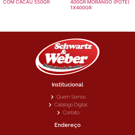
COM CACAU 550GR
400GR MORANGO (POTE)
1X400GR
Institucional
Quem Somos
Catálogo Digital
Contato
Endereço