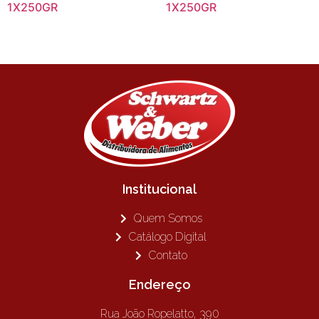
1X250GR
1X250GR
Institucional
Quem Somos
Catálogo Digital
Contato
Endereço
Rua João Ropelatto, 390