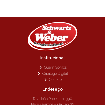
Institucional
Quem Somos
Catálogo Digital
Contato
Endereço
Rua João Ropelatto, 390
Nereu Ramos – Galpão 02