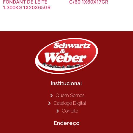
FONDANT DE LEITE
C/60 1X60X17GR
1.300KG 1X20X65GR
Institucional
Quem Somos
Catálogo Digital
Contato
Endereço