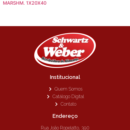
MARSHM. 1X20X40
Institucional
Quem Somos
Catálogo Digital
Contato
Endereço
Rua João Ropelatto, 390