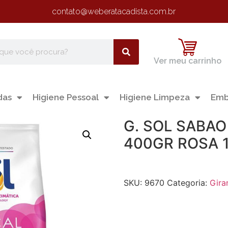
contato@weberatacadista.com.br
Ver meu carrinho
das
Higiene Pessoal
Higiene Limpeza
Emb
G. SOL SABAO
400GR ROSA 
SKU:
9670
Categoria:
Gira