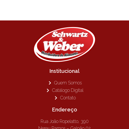
Institucional
Quem Somos
Catálogo Digital
Contato
Endereço
Rua João Ropelatto, 390
Nereu Ramos – Galpão 02