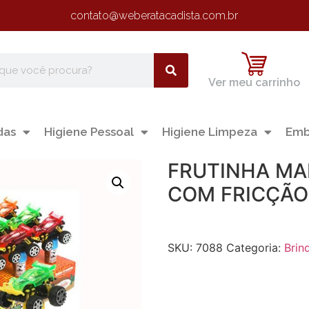
contato@weberatacadista.com.br
Ver meu carrinho
das
Higiene Pessoal
Higiene Limpeza
Emb
FRUTINHA MAN
COM FRICÇÃO
SKU:
7088
Categoria:
Brin