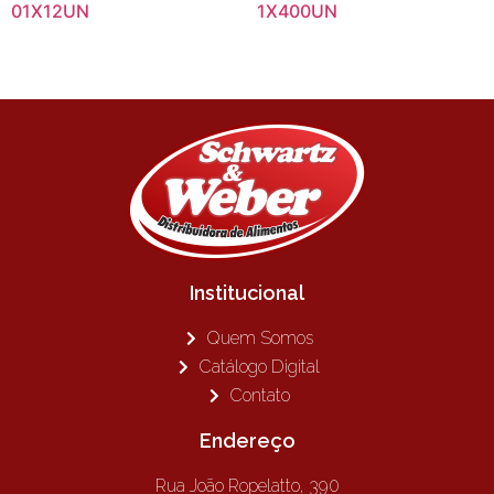
01X12UN
1X400UN
Institucional
Quem Somos
Catálogo Digital
Contato
Endereço
Rua João Ropelatto, 390