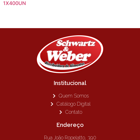
1X400UN
Institucional
Quem Somos
Catálogo Digital
Contato
Endereço
Rua João Ropelatto, 390