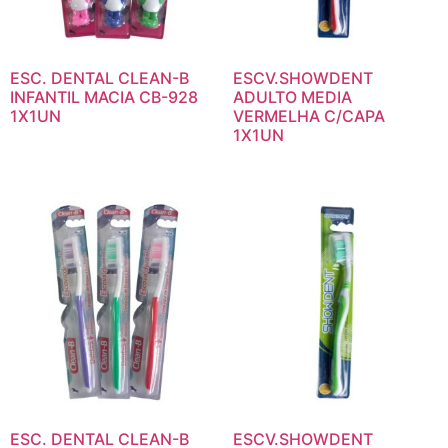
ESC. DENTAL CLEAN-B
ESCV.SHOWDENT
INFANTIL MACIA CB-928
ADULTO MEDIA
1X1UN
VERMELHA C/CAPA
1X1UN
ESC. DENTAL CLEAN-B
ESCV.SHOWDENT