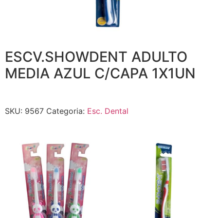
ESCV.SHOWDENT ADULTO
MEDIA AZUL C/CAPA 1X1UN
SKU:
9567
Categoria:
Esc. Dental