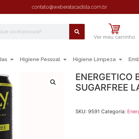
contato@weberatacadista.com.br
Ver meu carrinho
das
Higiene Pessoal
Higiene Limpeza
Emb
ENERGETICO 
SUGARFREE L
SKU:
9591
Categoria:
Ener