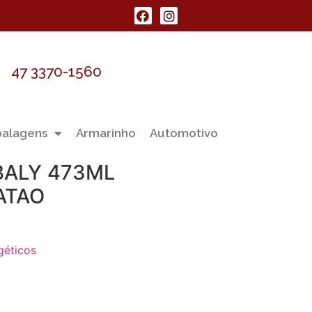
47 3370-1560
alagens
Armarinho
Automotivo
BALY 473ML
ATAO
géticos