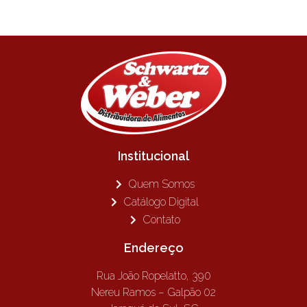
Institucional
Quem Somos
Catálogo Digital
Contato
Endereço
Rua João Ropelatto, 390
Nereu Ramos – Galpão 02