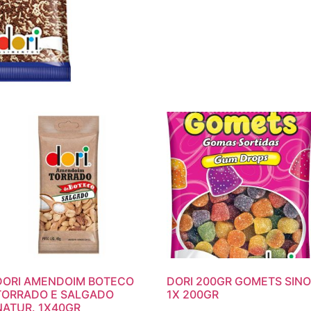
DORI AMENDOIM BOTECO
DORI 200GR GOMETS SIN
TORRADO E SALGADO
1X 200GR
NATUR. 1X40GR