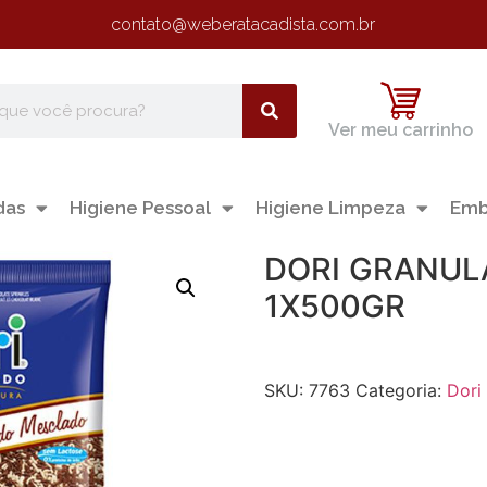
contato@weberatacadista.com.br
Ver meu carrinho
das
Higiene Pessoal
Higiene Limpeza
Emb
DORI GRANU
1X500GR
SKU:
7763
Categoria:
Dori