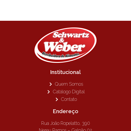
Institucional
Quem Somos
Catálogo Digital
Contato
Endereço
Rua João Ropelatto, 390
Nereu Ramos – Galpão 02