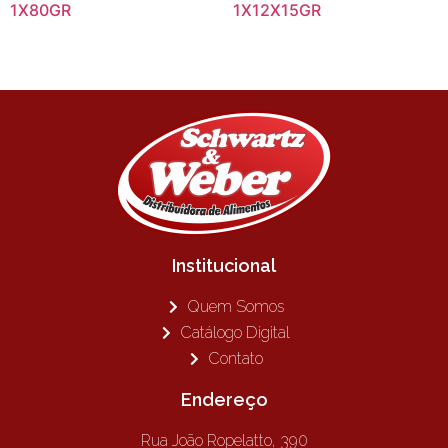
1X80GR
1X12X15GR
Institucional
Quem Somos
Catálogo Digital
Contato
Endereço
Rua João Ropelatto, 390