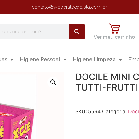
contato@weberatacadista.com.br
Ver meu carrinho
das
Higiene Pessoal
Higiene Limpeza
Emb
DOCILE MINI 
TUTTI-FRUTTI
SKU:
5564
Categoria:
Doci