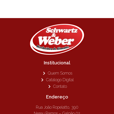
Institucional
Quem Somos
Catálogo Digital
Contato
Endereço
Rua João Ropelatto, 390
Nereu Ramos – Galpão 02