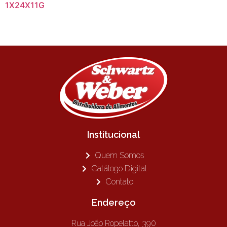
1X24X11G
Institucional
Quem Somos
Catálogo Digital
Contato
Endereço
Rua João Ropelatto, 390