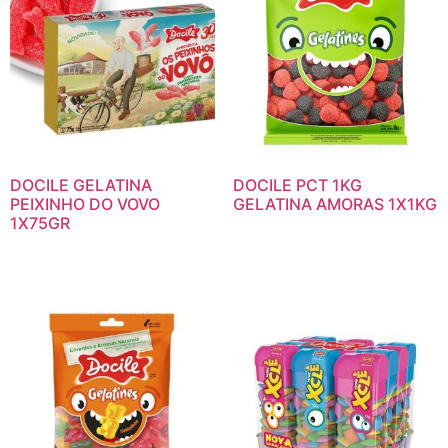
DOCILE GELATINA
DOCILE PCT 1KG
PEIXINHO DO VOVO
GELATINA AMORAS 1X1KG
1X75GR