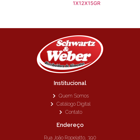
1X12X15GR
Institucional
Quem Somos
Catálogo Digital
Contato
Endereço
Rua João Ropelatto, 390