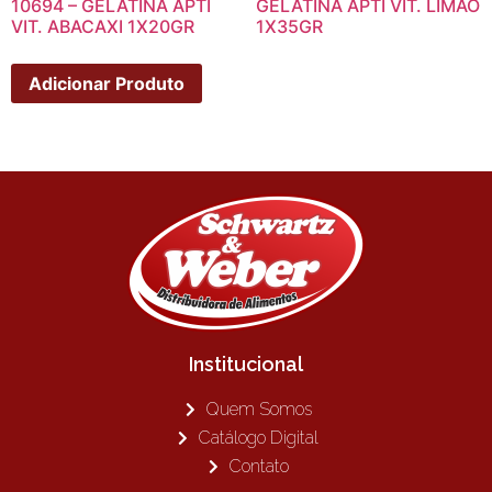
10694 – GELATINA APTI
GELATINA APTI VIT. LIMAO
VIT. ABACAXI 1X20GR
1X35GR
Adicionar Produto
Institucional
Quem Somos
Catálogo Digital
Contato