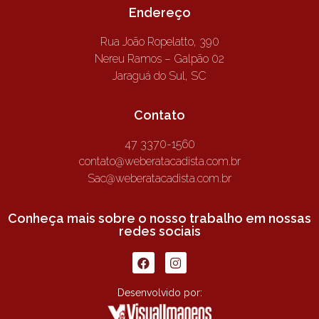
Endereço
Rua João Ropelatto, 390
Nereu Ramos – Galpão 02
Jaraguá do Sul, SC
Contato
47 3370-1560
contato@weberatacadista.com.br
Sac@weberatacadista.com.br
Conheça mais sobre o nosso trabalho em nossas
redes sociais
Desenvolvido por: