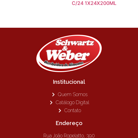
C/24 1X24X200ML
Institucional
Quem Somos
Catálogo Digital
Contato
Endereço
Rua João Ropelatto, 390