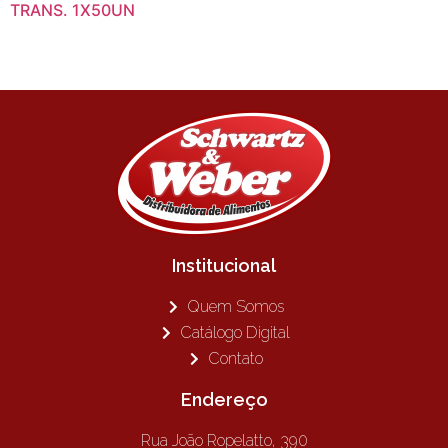
TRANS. 1X50UN
Institucional
Quem Somos
Catálogo Digital
Contato
Endereço
Rua João Ropelatto, 390