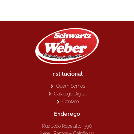
Institucional
Quem Somos
Catálogo Digital
Contato
Endereço
Rua João Ropelatto, 390
Nereu Ramos – Galpão 02