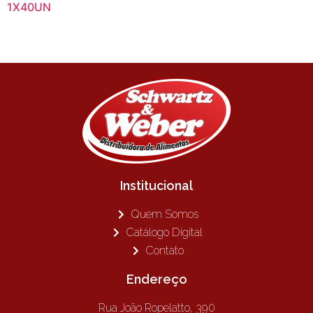
1X40UN
Institucional
Quem Somos
Catálogo Digital
Contato
Endereço
Rua João Ropelatto, 390