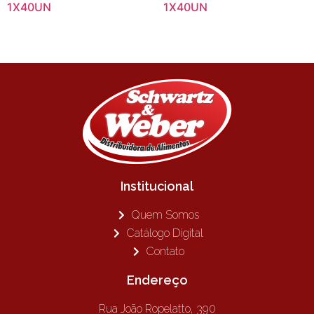
1X40UN
1X40UN
Institucional
Quem Somos
Catálogo Digital
Contato
Endereço
Rua João Ropelatto, 390