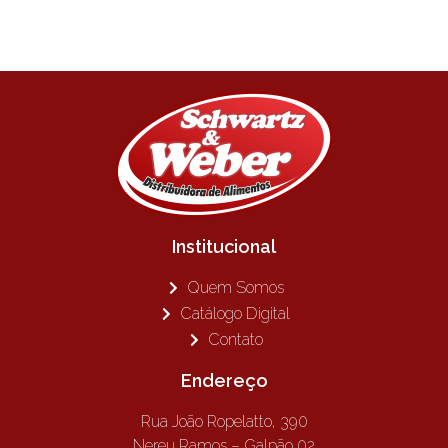
Institucional
Quem Somos
Catálogo Digital
Contato
Endereço
Rua João Ropelatto, 390
Nereu Ramos – Galpão 02