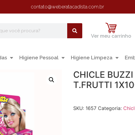
contato@weberatacadista.com.br
Ver meu carrinho
das
Higiene Pessoal
Higiene Limpeza
Emb
CHICLE BUZZI
T.FRUTTI 1X1
SKU:
1657
Categoria:
Chic