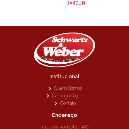
1X40UN
Institucional
Quem Somos
Catálogo Digital
Contato
Endereço
Rua João Ropelatto, 390