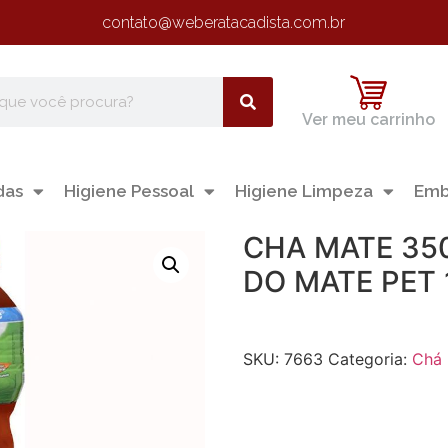
contato@weberatacadista.com.br
Ver meu carrinho
das
Higiene Pessoal
Higiene Limpeza
Emb
CHA MATE 35
DO MATE PET
SKU:
7663
Categoria:
Chá