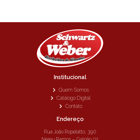
Institucional
Quem Somos
Catálogo Digital
Contato
Endereço
Rua João Ropelatto, 390
Nereu Ramos – Galpão 02