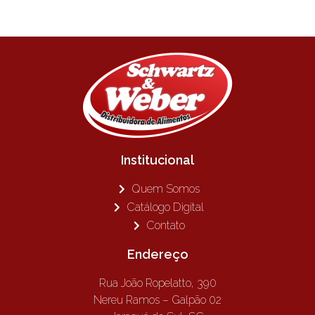
Institucional
Quem Somos
Catálogo Digital
Contato
Endereço
Rua João Ropelatto, 390
Nereu Ramos – Galpão 02