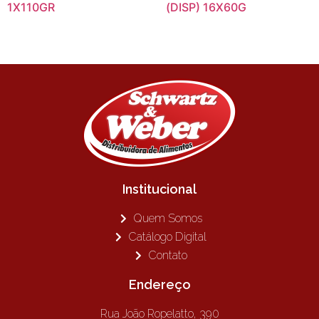
1X110GR
(DISP) 16X60G
Institucional
Quem Somos
Catálogo Digital
Contato
Endereço
Rua João Ropelatto, 390