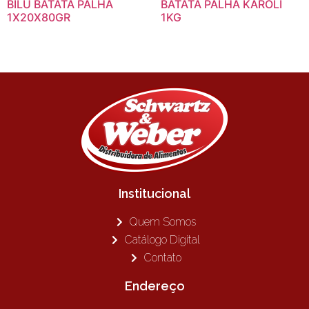
BILU BATATA PALHA
BATATA PALHA KAROLI
1X20X80GR
1KG
Institucional
Quem Somos
Catálogo Digital
Contato
Endereço